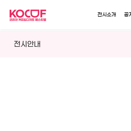
Skip
to
전시소개
공
content
전시안내