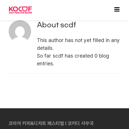
Skip
to
content
About
scdf
This author has not yet filled in any
details.
So far scdf has created 0 blog
entries.
코리아 커피&디저트 페스티벌 l 코커디 사무국