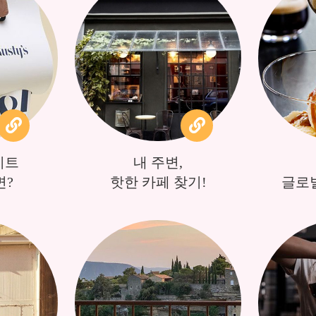
이트
내 주변,
면?
핫한 카페 찾기!
글로