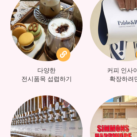
다양한
커피 인사
전시품목 섭렵하기
확장하려