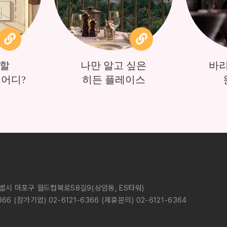
 할
나만 알고 싶은
바리
어디?
히든 플레이스
특별시 마포구 월드컵북로58길9(상암동, ES타워)
6 (참가기업) 02-6121-6366 (제휴문의) 02-6121-6364