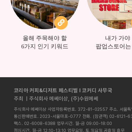
올해 주목해야 할
내가 가야
6가지 인기 키워드
팝업스토어는 
코리아 커피&디저트 페스티벌 l 코커디 사무국
주최 ㅣ주식회사 메쎄이상, (주)수원메쎄
주식회사 메쎄이상 사업자등록번호. 372-81-02557 주소. 서울
통신판매번호. 2023-서울마포-0777 전화. (참관객) 02-6121-636
팩스. 02-6008-6388 업무시간. 월-금 09:00-18:00
점심시간. 월-금 12:10-13:10 업무요일. 토,일요일,공휴일 휴무