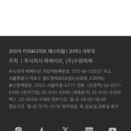
코리아 커피&디저트 페스티벌 l 코커디 사무국
주최 ㅣ주식회사 메쎄이상, (주)수원메쎄
주식회사 메쎄이상 사업자등록번호. 372-81-02557 주소.
서울특별시 마포구 월드컵북로58길9(상암동, ES타워)
통신판매번호. 2023-서울마포-0777 전화. (참관객) 02-6121-
6366 (참가기업) 02-6121-6366 (제휴문의) 02-6121-6364
팩스. 02-6008-6388 업무시간. 월-금 09:00-18:00
점심시간. 월-금 12:10-13:10 업무요일. 토,일요일,공휴일 휴무