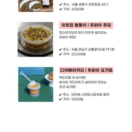
[성수 한정선 | 두바이 찹쌀떡]