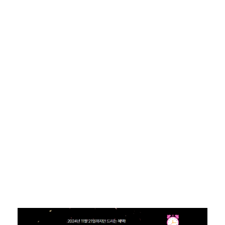
- 카다이프와 피스타치오 크림이 가득한 찹쌀떡!
겉면은 초콜릿과 얇은 떡이 감싸져 찰떡 조화!
- 서울 성동구 연무장길 43-1
[이웃집 통통이 | 두바이 푸딩]
- 피스타치오의 맛이 진하게 살아있는 두바이 푸딩!
- 서울 강남구 선릉로161길 19 1층
[디어베이커리 | 두바이 요거트]
- 부드러움 속 바삭함! 바삭한 카다이프가 살아있어
맜있는 초코 요거트!
- 네이버 스마트스토어로 검색 및 주문