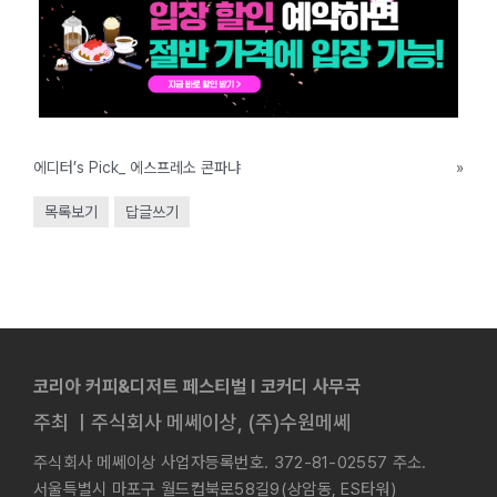
에디터’s Pick_ 에스프레소 콘파냐
»
목록보기
답글쓰기
코리아 커피&디저트 페스티벌 l 코커디 사무국
주최 ㅣ주식회사 메쎄이상, (주)수원메쎄
주식회사 메쎄이상 사업자등록번호. 372-81-02557 주소.
서울특별시 마포구 월드컵북로58길9(상암동, ES타워)