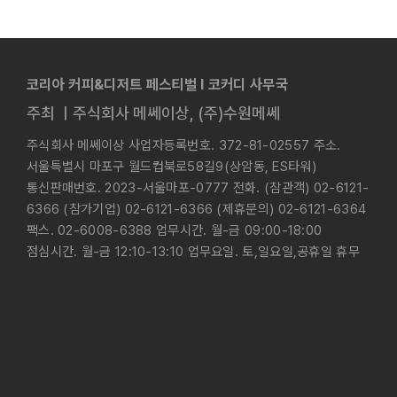
코리아 커피&디저트 페스티벌 l 코커디 사무국
주최 ㅣ주식회사 메쎄이상, (주)수원메쎄
주식회사 메쎄이상 사업자등록번호. 372-81-02557 주소.
서울특별시 마포구 월드컵북로58길9(상암동, ES타워)
통신판매번호. 2023-서울마포-0777 전화. (참관객) 02-6121-
6366 (참가기업) 02-6121-6366 (제휴문의) 02-6121-6364
팩스. 02-6008-6388 업무시간. 월-금 09:00-18:00
점심시간. 월-금 12:10-13:10 업무요일. 토,일요일,공휴일 휴무