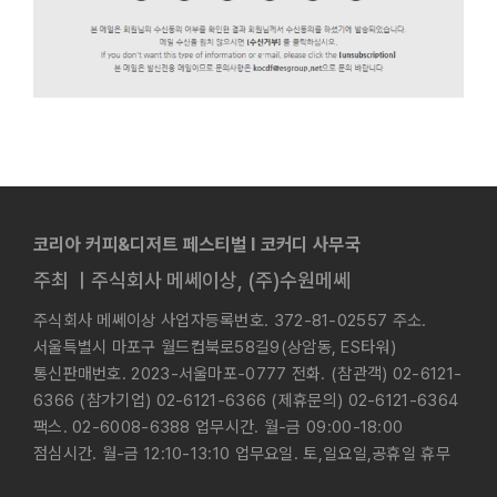
코리아 커피&디저트 페스티벌 l 코커디 사무국
주최 ㅣ주식회사 메쎄이상, (주)수원메쎄
주식회사 메쎄이상 사업자등록번호. 372-81-02557 주소.
서울특별시 마포구 월드컵북로58길9(상암동, ES타워)
통신판매번호. 2023-서울마포-0777 전화. (참관객) 02-6121-
6366 (참가기업) 02-6121-6366 (제휴문의) 02-6121-6364
팩스. 02-6008-6388 업무시간. 월-금 09:00-18:00
점심시간. 월-금 12:10-13:10 업무요일. 토,일요일,공휴일 휴무