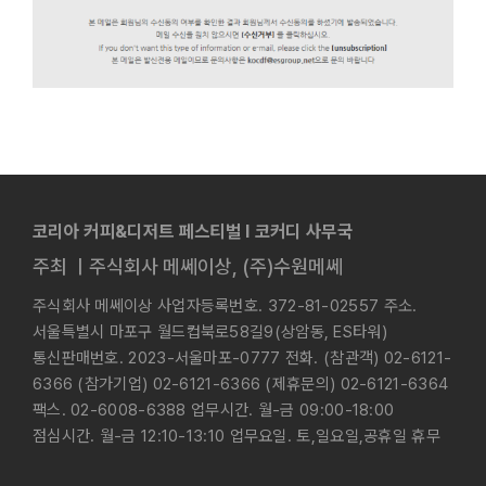
코리아 커피&디저트 페스티벌 l 코커디 사무국
주최 ㅣ주식회사 메쎄이상, (주)수원메쎄
주식회사 메쎄이상 사업자등록번호. 372-81-02557 주소.
서울특별시 마포구 월드컵북로58길9(상암동, ES타워)
통신판매번호. 2023-서울마포-0777 전화. (참관객) 02-6121-
6366 (참가기업) 02-6121-6366 (제휴문의) 02-6121-6364
팩스. 02-6008-6388 업무시간. 월-금 09:00-18:00
점심시간. 월-금 12:10-13:10 업무요일. 토,일요일,공휴일 휴무