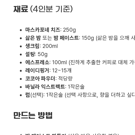
재료
(4인분 기준)
마스카포네 치즈
: 250g
삶은 밤
또는
밤 페이스트
: 150g (삶은 밤을 으깨
생크림
: 200ml
설탕
: 50g
에스프레소
: 100ml (진하게 추출한 커피로 대체 가
레이디핑거
: 12~15개
코코아 파우더
: 적당량
바닐라 익스트랙트
: 1작은술
럼
(선택): 1작은술 (선택 사항으로, 향을 더하고 싶
만드는 방법