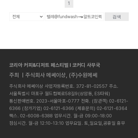
1
검색
코리아 커피&디저트 페스티벌 l 코커디 사무국
주최 ㅣ주식회사 메쎄이상, (주)수원메쎄
주식회사 메쎄이상 사업자등록번호. 372-81-02557 주소.
서울특별시 마포구 월드컵북로58길9(상암동, ES타워)
통신판매번호. 2023-서울마포-0777 전화. (참관객) 02-6121-
6366 (참가기업) 02-6121-6366 (제휴문의) 02-6121-6364
팩스. 02-6008-6388 업무시간. 월-금 09:00-18:00
점심시간. 월-금 12:10-13:10 업무요일. 토,일요일,공휴일 휴무