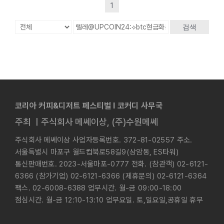
1
검색
코리아 커피&디저트 페스티벌 l 코커디 사무국
주최 ㅣ주식회사 메쎄이상, (주)수원메쎄
주식회사 메쎄이상 사업자등록번호. 372-81-02557 주소.
서울특별시 마포구 월드컵북로58길9(상암동, ES타워)
통신판매번호. 2023-서울마포-0777 전화. (참관객) 02-6121-
6366 (참가기업) 02-6121-6366 (제휴문의) 02-6121-6364
팩스. 02-6008-6388 업무시간. 월-금 09:00-18:00
점심시간. 월-금 12:10-13:10 업무요일. 토,일요일,공휴일 휴무