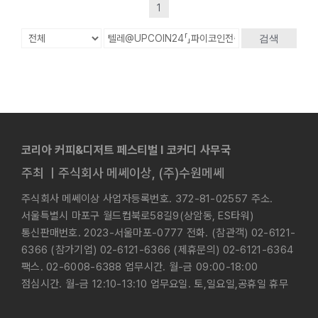
1
검색
코리아 커피&디저트 페스티벌 l 코커디 사무국
주최 ㅣ주식회사 메쎄이상, (주)수원메쎄
주식회사 메쎄이상 사업자등록번호. 372-81-02557 주소.
서울특별시 마포구 월드컵북로58길9(상암동, ES타워)
통신판매번호. 2023-서울마포-0777 전화. (참관객) 02-6121-
6366 (참가기업) 02-6121-6366 (제휴문의) 02-6121-6364
팩스. 02-6008-6388 업무시간. 월-금 09:00-18:00
점심시간. 월-금 12:10-13:10 업무요일. 토,일요일,공휴일 휴무