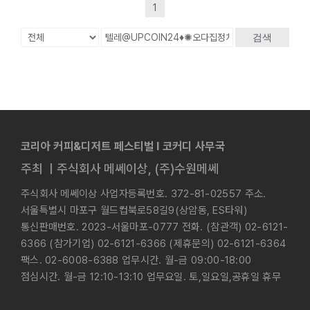
1
검색
코리아 커피&디저트 페스티벌 l 코커디 사무국
주최 ㅣ주식회사 메쎄이상, (주)수원메쎄
주식회사 메쎄이상 사업자등록번호. 372-81-02557 주소.
서울특별시 마포구 월드컵북로58길9(상암동, ES타워)
통신판매번호. 2023-서울마포-0777 전화. (참관객) 02-6121-
6366 (참가기업) 02-6121-6366 (제휴문의) 02-6121-6364
팩스. 02-6008-6388 업무시간. 월-금 09:00-18:00
점심시간. 월-금 12:10-13:10 업무요일. 토,일요일,공휴일 휴무