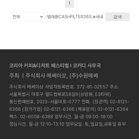
1
검색
코리아 커피&디저트 페스티벌 l 코커디 사무국
주최 ㅣ주식회사 메쎄이상, (주)수원메쎄
주식회사 메쎄이상 사업자등록번호. 372-81-02557 주소.
서울특별시 마포구 월드컵북로58길9(상암동, ES타워)
통신판매번호. 2023-서울마포-0777 전화. (참관객) 02-6121-
6366 (참가기업) 02-6121-6366 (제휴문의) 02-6121-6364
팩스. 02-6008-6388 업무시간. 월-금 09:00-18:00
점심시간. 월-금 12:10-13:10 업무요일. 토,일요일,공휴일 휴무