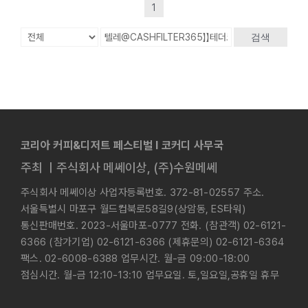
1
검색
코리아 커피&디저트 페스티벌 l 코커디 사무국
주최 ㅣ주식회사 메쎄이상, (주)수원메쎄
주식회사 메쎄이상 사업자등록번호. 372-81-02557 주소.
서울특별시 마포구 월드컵북로58길9(상암동, ES타워)
통신판매번호. 2023-서울마포-0777 전화. (참관객) 02-6121-
6366 (참가기업) 02-6121-6366 (제휴문의) 02-6121-6364
팩스. 02-6008-6388 업무시간. 월-금 09:00-18:00
점심시간. 월-금 12:10-13:10 업무요일. 토,일요일,공휴일 휴무