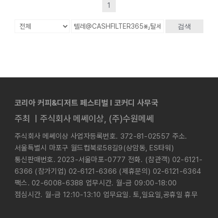
1
검색
코리아 커피&디저트 페스티벌 l 코커디 사무국
주최 ㅣ주식회사 메쎄이상, (주)수원메쎄
주식회사 메쎄이상 사업자등록번호. 372-81-02557 주소.
서울특별시 마포구 월드컵북로58길9(상암동, ES타워)
통신판매번호. 2023-서울마포-0777 전화. (참관객) 02-6121-
6366 (참가기업) 02-6121-6366 (제휴문의) 02-6121-6364
팩스. 02-6008-6388 업무시간. 월-금 09:00-18:00
점심시간. 월-금 12:10-13:10 업무요일. 토,일요일,공휴일 휴무