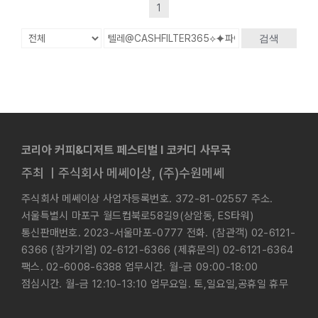
1
검색
코리아 커피&디저트 페스티벌 l 코커디 사무국
주최 ㅣ주식회사 메쎄이상, (주)수원메쎄
주식회사 메쎄이상 사업자등록번호. 372-81-02557 주소.
서울특별시 마포구 월드컵북로58길9(상암동, ES타워)
통신판매번호. 2023-서울마포-0777 전화. (참관객) 02-6121-
6366 (참가기업) 02-6121-6366 (제휴문의) 02-6121-6364
팩스. 02-6008-6388 업무시간. 월-금 09:00-18:00
점심시간. 월-금 12:10-13:10 업무요일. 토,일요일,공휴일 휴무