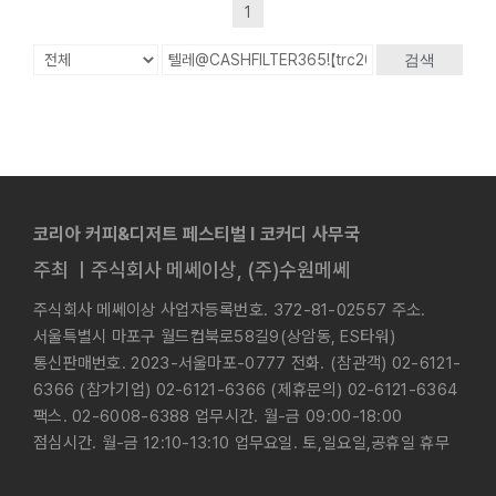
1
검색
코리아 커피&디저트 페스티벌 l 코커디 사무국
주최 ㅣ주식회사 메쎄이상, (주)수원메쎄
주식회사 메쎄이상 사업자등록번호. 372-81-02557 주소.
서울특별시 마포구 월드컵북로58길9(상암동, ES타워)
통신판매번호. 2023-서울마포-0777 전화. (참관객) 02-6121-
6366 (참가기업) 02-6121-6366 (제휴문의) 02-6121-6364
팩스. 02-6008-6388 업무시간. 월-금 09:00-18:00
점심시간. 월-금 12:10-13:10 업무요일. 토,일요일,공휴일 휴무