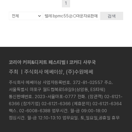
1
검색
코리아 커피&디저트 페스티벌 l 코커디 사무국
주최 ㅣ주식회사 메쎄이상, (주)수원메쎄
주식회사 메쎄이상 사업자등록번호. 372-81-02557 주소.
서울특별시 마포구 월드컵북로58길9(상암동, ES타워)
통신판매번호. 2023-서울마포-0777 전화. (참관객) 02-6121-
6366 (참가기업) 02-6121-6366 (제휴문의) 02-6121-6364
팩스. 02-6008-6388 업무시간. 월-금 09:00-18:00
점심시간. 월-금 12:10-13:10 업무요일. 토,일요일,공휴일 휴무