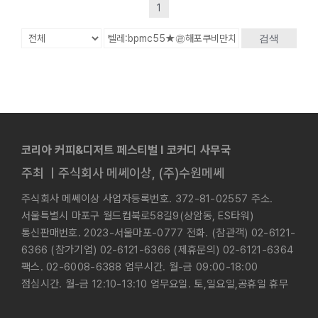
1
검색
코리아 커피&디저트 페스티벌 l 코커디 사무국
주최 ㅣ주식회사 메쎄이상, (주)수원메쎄
주식회사 메쎄이상 사업자등록번호. 372-81-02557 주소.
서울특별시 마포구 월드컵북로58길9(상암동, ES타워)
통신판매번호. 2023-서울마포-0777 전화. (참관객) 02-6121-
6366 (참가기업) 02-6121-6366 (제휴문의) 02-6121-6364
팩스. 02-6008-6388 업무시간. 월-금 09:00-18:00
점심시간. 월-금 12:10-13:10 업무요일. 토,일요일,공휴일 휴무