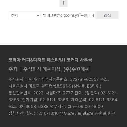
1
검색
코리아 커피&디저트 페스티벌 l 코커디 사무국
주최 ㅣ주식회사 메쎄이상, (주)수원메쎄
주식회사 메쎄이상 사업자등록번호. 372-81-02557 주소.
서울특별시 마포구 월드컵북로58길9(상암동, ES타워)
통신판매번호. 2023-서울마포-0777 전화. (참관객) 02-6121-
6366 (참가기업) 02-6121-6366 (제휴문의) 02-6121-6364
팩스. 02-6008-6388 업무시간. 월-금 09:00-18:00
점심시간. 월-금 12:10-13:10 업무요일. 토,일요일,공휴일 휴무