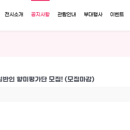
전시소개
공지사항
관람안내
부대행사
이벤트
일반인 향미평가단 모집! (모집마감)