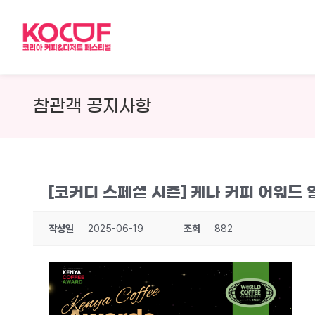
Skip
to
content
참관객 공지사항
[코커디 스페셜 시즌] 케나 커피 어워드 
작성일
2025-06-19
조회
882