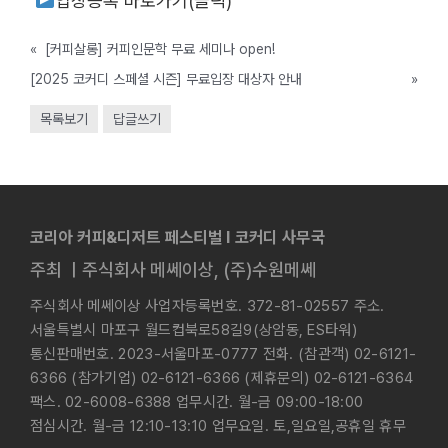
입장등록 바로가기(클릭)
«
[커피살롱] 커피인문학 무료 세미나 open!
[2025 코커디 스페셜 시즌] 무료입장 대상자 안내
»
목록보기
답글쓰기
코리아 커피&디저트 페스티벌 l 코커디 사무국
주최 ㅣ주식회사 메쎄이상, (주)수원메쎄
주식회사 메쎄이상 사업자등록번호. 372-81-02557 주소.
서울특별시 마포구 월드컵북로58길9(상암동, ES타워)
통신판매번호. 2023-서울마포-0777 전화. (참관객) 02-6121-
6366 (참가기업) 02-6121-6366 (제휴문의) 02-6121-6364
팩스. 02-6008-6388 업무시간. 월-금 09:00-18:00
점심시간. 월-금 12:10-13:10 업무요일. 토,일요일,공휴일 휴무